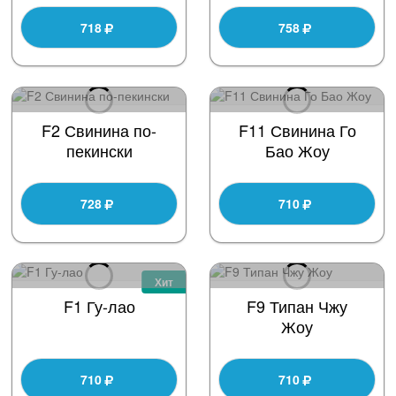
718
758
F2 Свинина по-
F11 Свинина Го
пекински
Бао Жоу
728
710
Хит
F1 Гу-лао
F9 Типан Чжу
Жоу
710
710