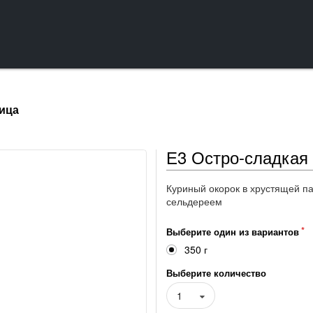
рица
Е3 Остро-сладкая
Куриный окорок в хрустящей п
сельдереем
Выберите один из вариантов
350 г
Выберите количество
1