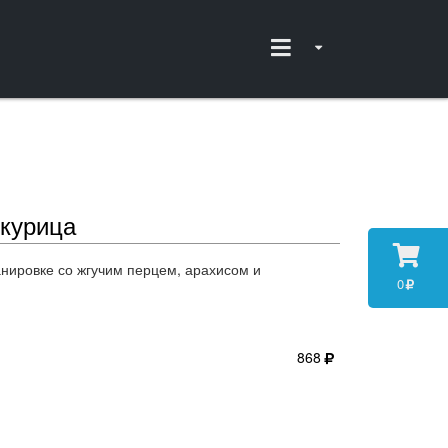
 курица
анировке со жгучим перцем, арахисом и
0
868